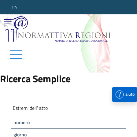
ITA
Normattiva Regioni - Motor
Ricerca Semplice
aiuto
Estremi dell' atto
numero
giorno