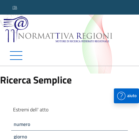
ITA
Normattiva Regioni - Motor
Ricerca Semplice
aiuto
Estremi dell' atto
numero
giorno