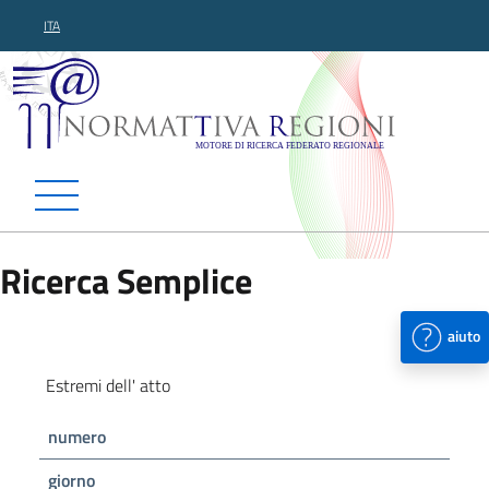
ITA
Normattiva Regioni - Motor
Ricerca Semplice
aiuto
Estremi dell' atto
numero
giorno