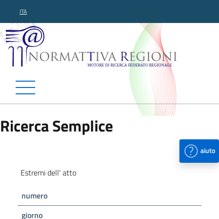
ITA
Normattiva Regioni - Motor
Ricerca Semplice
aiuto
Estremi dell' atto
numero
giorno