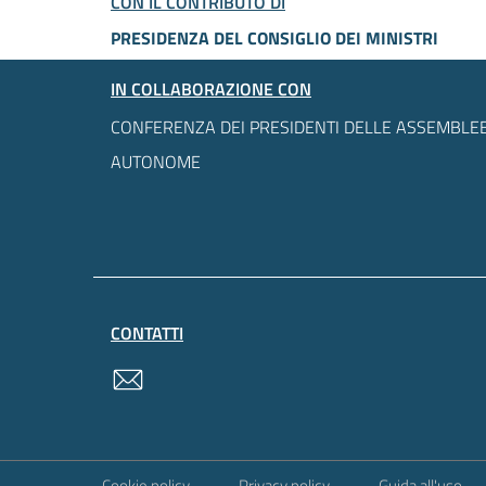
CON IL CONTRIBUTO DI
PRESIDENZA DEL CONSIGLIO DEI MINISTRI
IN COLLABORAZIONE CON
CONFERENZA DEI PRESIDENTI DELLE ASSEMBLEE
AUTONOME
CONTATTI
contatti
Sezione Link Utili
Cookie policy
Privacy policy
Guida all'uso