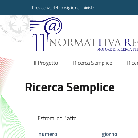
Presidenza del consiglio dei ministri
Normattiva Region
Il Progetto
Ricerca Semplice
Rice
current
Ricerca Semplice
Estremi dell' atto
numero
giorno