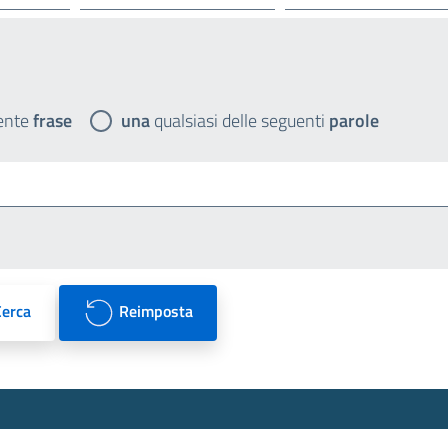
ente
frase
una
qualsiasi delle seguenti
parole
Cerca
Reimposta