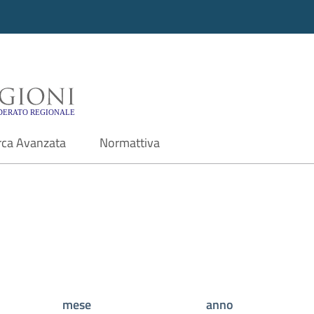
i - Motore di ricerca f
rca Avanzata
Normattiva
mese
anno