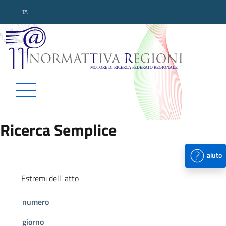
ITA
Normattiva Regioni - Motor
Ricerca Semplice
aiuto
Estremi dell' atto
numero
giorno