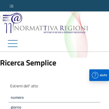
ITA
Normattiva Regioni - Motor
Ricerca Semplice
aiuto
Estremi dell' atto
numero
giorno