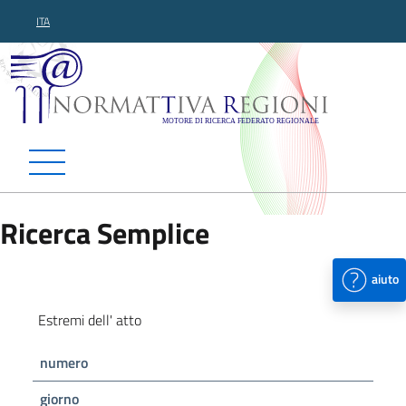
ITA
Normattiva Regioni - Motor
Ricerca Semplice
aiuto
Estremi dell' atto
numero
giorno