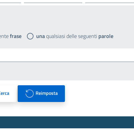
ente
frase
una
qualsiasi delle seguenti
parole
Cerca
Reimposta