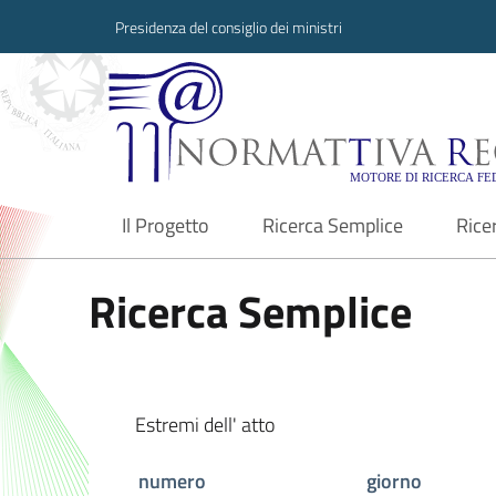
Presidenza del consiglio dei ministri
Normattiva Region
Il Progetto
Ricerca Semplice
Rice
current
Ricerca Semplice
Estremi dell' atto
numero
giorno