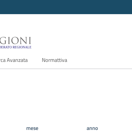
i - Motore di ricerca f
rca Avanzata
Normattiva
mese
anno