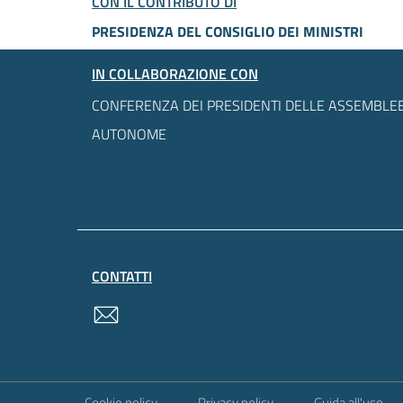
CON IL CONTRIBUTO DI
PRESIDENZA DEL CONSIGLIO DEI MINISTRI
IN COLLABORAZIONE CON
CONFERENZA DEI PRESIDENTI DELLE ASSEMBLEE
AUTONOME
CONTATTI
contatti
Sezione Link Utili
Cookie policy
Privacy policy
Guida all'uso