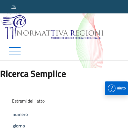
ITA
Normattiva Regioni - Motor
Ricerca Semplice
aiuto
Estremi dell' atto
numero
giorno