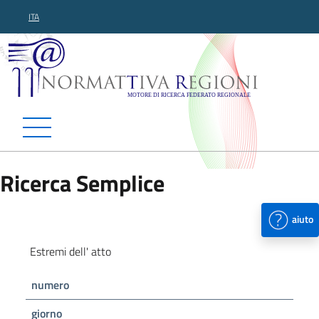
ITA
Normattiva Regioni - Motor
Ricerca Semplice
aiuto
Estremi dell' atto
numero
giorno