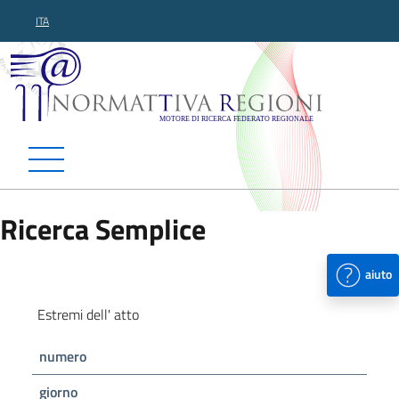
ITA
Normattiva Regioni - Motor
Ricerca Semplice
aiuto
Estremi dell' atto
numero
giorno