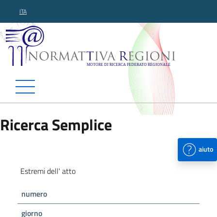
ITA
Normattiva Regioni - Motor
Ricerca Semplice
aiuto
Estremi dell' atto
numero
giorno