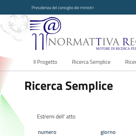
Presidenza del consiglio dei ministri
Normattiva Region
Il Progetto
Ricerca Semplice
Rice
current
Ricerca Semplice
Estremi dell' atto
numero
giorno