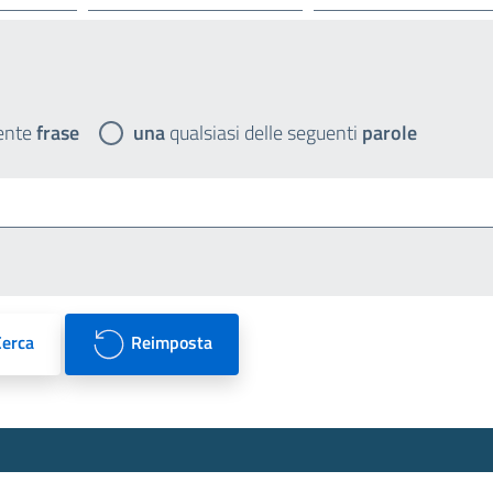
ente
frase
una
qualsiasi delle seguenti
parole
Cerca
Reimposta