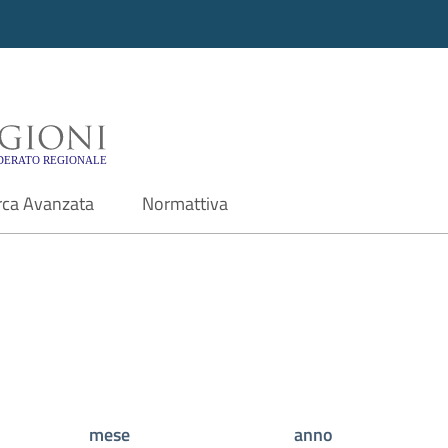
i - Motore di ricerca f
rca Avanzata
Normattiva
mese
anno