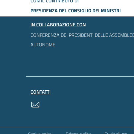
CON IL CONTRIBUTO DI
PRESIDENZA DEL CONSIGLIO DEI MINISTRI
IN COLLABORAZIONE CON
CONFERENZA DEI PRESIDENTI DELLE ASSEMBLEE
AUTONOME
CONTATTI
contatti
Sezione Link Utili
Cookie policy
Privacy policy
Guida all'uso