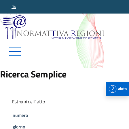
ITA
Normattiva Regioni - Motor
Ricerca Semplice
aiuto
Estremi dell' atto
numero
giorno