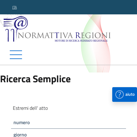
ITA
Normattiva Regioni - Motor
Ricerca Semplice
aiuto
Estremi dell' atto
numero
giorno