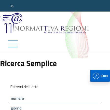
ITA
Normattiva Regioni - Motor
Ricerca Semplice
aiuto
Estremi dell' atto
numero
giorno