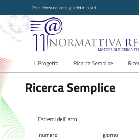
Presidenza del consiglio dei ministri
Normattiva Region
Il Progetto
Ricerca Semplice
Rice
current
Ricerca Semplice
Estremi dell' atto
numero
giorno