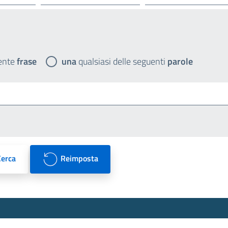
ente
frase
una
qualsiasi delle seguenti
parole
Cerca
Reimposta