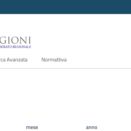
i - Motore di ricerca f
rca Avanzata
Normattiva
mese
anno