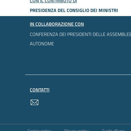
CON IL CONTRIBUTO DI
PRESIDENZA DEL CONSIGLIO DEI MINISTRI
IN COLLABORAZIONE CON
CONFERENZA DEI PRESIDENTI DELLE ASSEMBLEE
AUTONOME
CONTATTI
contatti
Sezione Link Utili
Cookie policy
Privacy policy
Guida all'uso