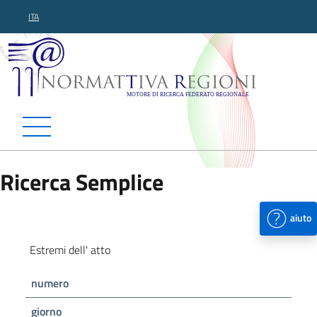
ITA
Normattiva Regioni - Motor
Ricerca Semplice
aiuto
Estremi dell' atto
numero
giorno