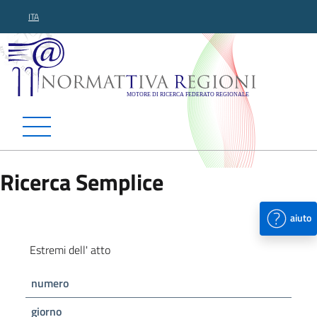
ITA
Normattiva Regioni - Motor
Ricerca Semplice
aiuto
Estremi dell' atto
numero
giorno