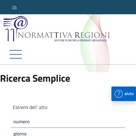
ITA
Normattiva Regioni - Motor
Ricerca Semplice
aiuto
Estremi dell' atto
numero
giorno