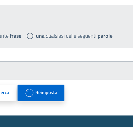
ente
frase
una
qualsiasi delle seguenti
parole
Cerca
Reimposta