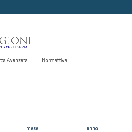
i - Motore di ricerca f
rca Avanzata
Normattiva
mese
anno