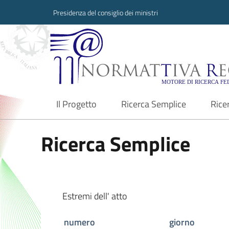
Presidenza del consiglio dei ministri
Normattiva Region
Il Progetto
Ricerca Semplice
Rice
current
Ricerca Semplice
Estremi dell' atto
numero
giorno