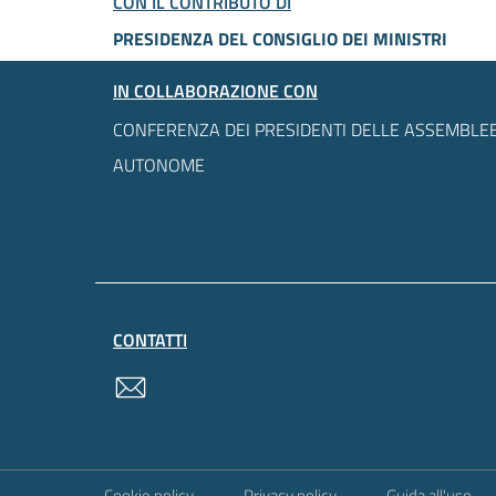
CON IL CONTRIBUTO DI
PRESIDENZA DEL CONSIGLIO DEI MINISTRI
IN COLLABORAZIONE CON
CONFERENZA DEI PRESIDENTI DELLE ASSEMBLEE
AUTONOME
CONTATTI
contatti
Sezione Link Utili
Cookie policy
Privacy policy
Guida all'uso