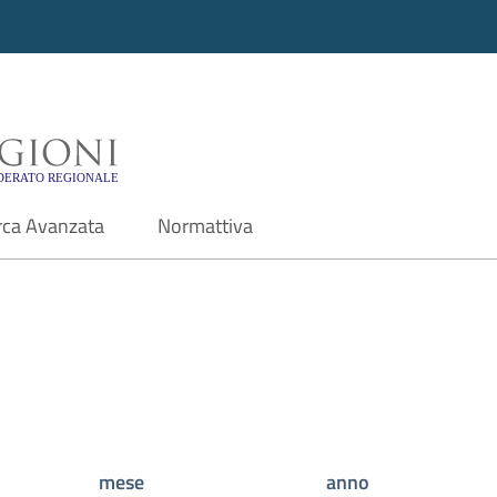
i - Motore di ricerca f
rca Avanzata
Normattiva
mese
anno