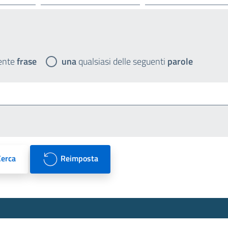
ente
frase
una
qualsiasi delle seguenti
parole
Cerca
Reimposta