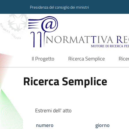
Presidenza del consiglio dei ministri
Normattiva Region
Il Progetto
Ricerca Semplice
Rice
current
Ricerca Semplice
Estremi dell' atto
numero
giorno