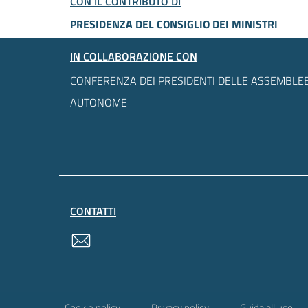
CON IL CONTRIBUTO DI
PRESIDENZA DEL CONSIGLIO DEI MINISTRI
IN COLLABORAZIONE CON
CONFERENZA DEI PRESIDENTI DELLE ASSEMBLEE
AUTONOME
CONTATTI
contatti
Sezione Link Utili
Cookie policy
Privacy policy
Guida all'uso