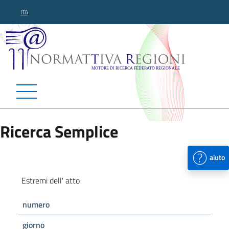
ITA
Normattiva Regioni - Motor
Ricerca Semplice
aiuto
Estremi dell' atto
numero
giorno