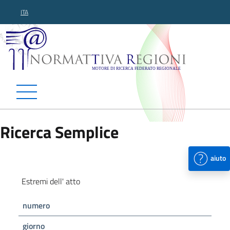
ITA
Normattiva Regioni - Motor
Ricerca Semplice
aiuto
Estremi dell' atto
numero
giorno