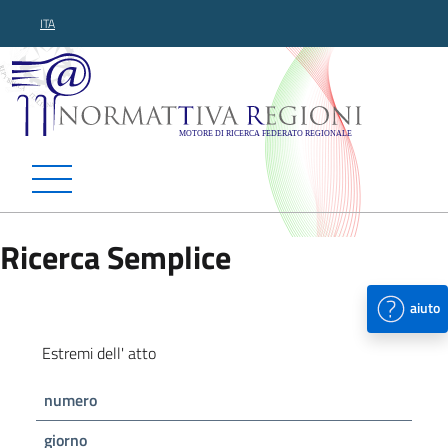
ITA
Normattiva Regioni - Motor
Ricerca Semplice
aiuto
Estremi dell' atto
numero
giorno