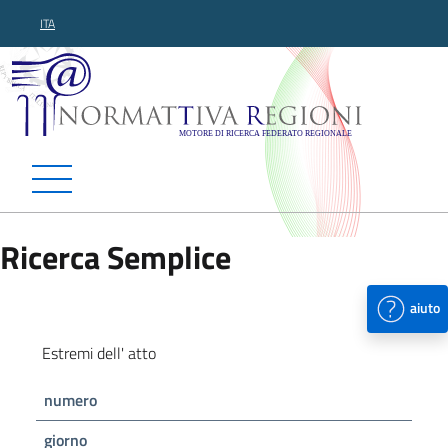
ITA
Normattiva Regioni - Motor
Ricerca Semplice
aiuto
Estremi dell' atto
numero
giorno