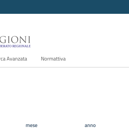
i - Motore di ricerca f
rca Avanzata
Normattiva
mese
anno