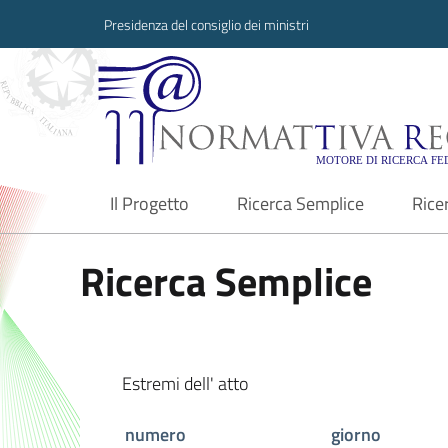
Presidenza del consiglio dei ministri
Normattiva Region
Il Progetto
Ricerca Semplice
Rice
current
Ricerca Semplice
Estremi dell' atto
numero
giorno