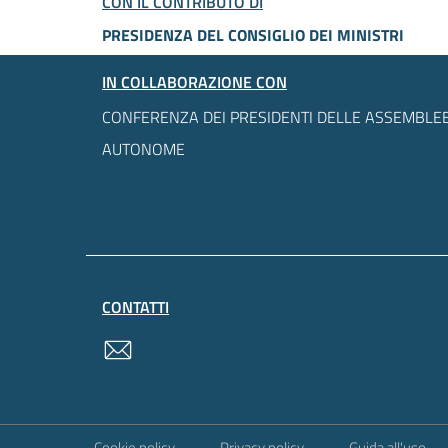
CON IL CONTRIBUTO DI
PRESIDENZA DEL CONSIGLIO DEI MINISTRI
IN COLLABORAZIONE CON
CONFERENZA DEI PRESIDENTI DELLE ASSEMBLEE
AUTONOME
CONTATTI
contatti
Sezione Link Utili
Cookie policy
Privacy policy
Guida all'uso