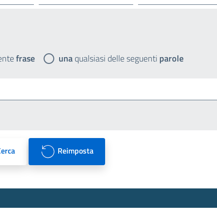
ente
frase
una
qualsiasi delle seguenti
parole
Cerca
Reimposta