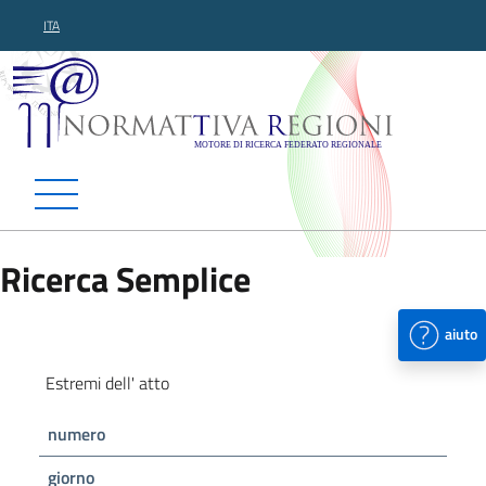
ITA
Normattiva Regioni - Motor
Ricerca Semplice
aiuto
Estremi dell' atto
numero
giorno