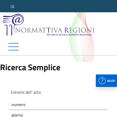
ITA
Normattiva Regioni - Motor
Ricerca Semplice
aiuto
Estremi dell' atto
numero
giorno