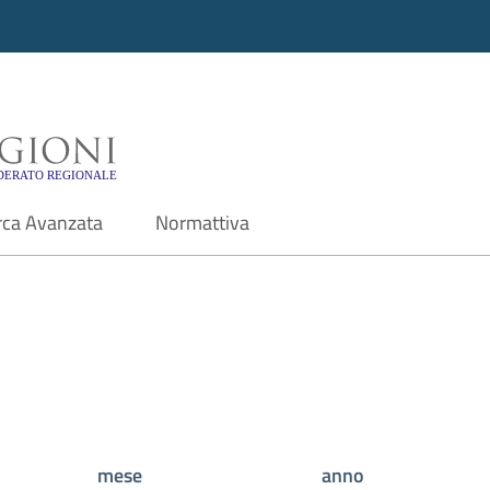
i - Motore di ricerca f
rca Avanzata
Normattiva
mese
anno