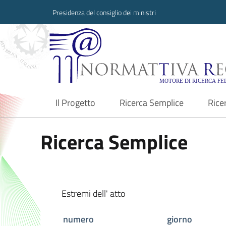
Presidenza del consiglio dei ministri
Normattiva Region
Il Progetto
Ricerca Semplice
Rice
current
Ricerca Semplice
Estremi dell' atto
numero
giorno