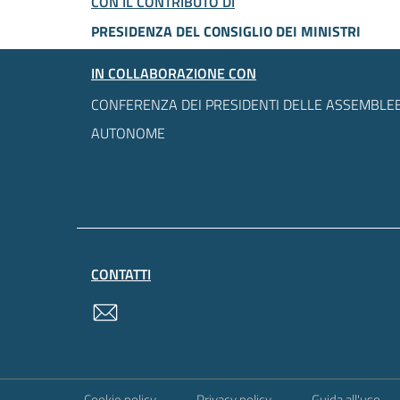
CON IL CONTRIBUTO DI
PRESIDENZA DEL CONSIGLIO DEI MINISTRI
IN COLLABORAZIONE CON
CONFERENZA DEI PRESIDENTI DELLE ASSEMBLEE
AUTONOME
CONTATTI
contatti
Sezione Link Utili
Cookie policy
Privacy policy
Guida all'uso