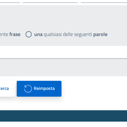
ente
frase
una
qualsiasi delle seguenti
parole
Cerca
Reimposta