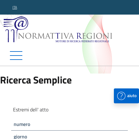
ITA
Normattiva Regioni - Motor
Ricerca Semplice
aiuto
Estremi dell' atto
numero
giorno