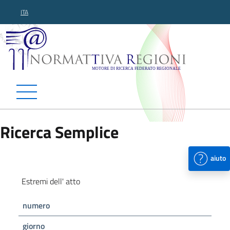
ITA
Normattiva Regioni - Motor
Ricerca Semplice
aiuto
Estremi dell' atto
numero
giorno