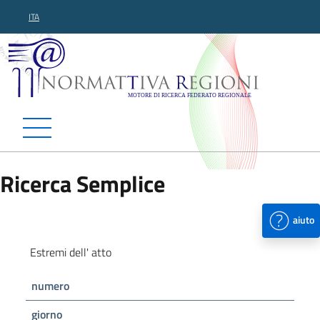
ITA
Normattiva Regioni - Motor
Ricerca Semplice
aiuto
Estremi dell' atto
numero
giorno