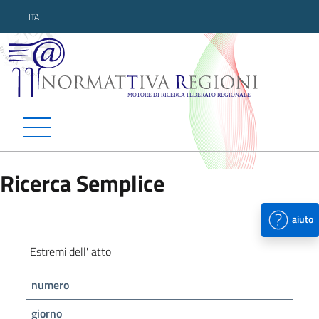
ITA
Normattiva Regioni - Motor
Ricerca Semplice
aiuto
Estremi dell' atto
numero
giorno