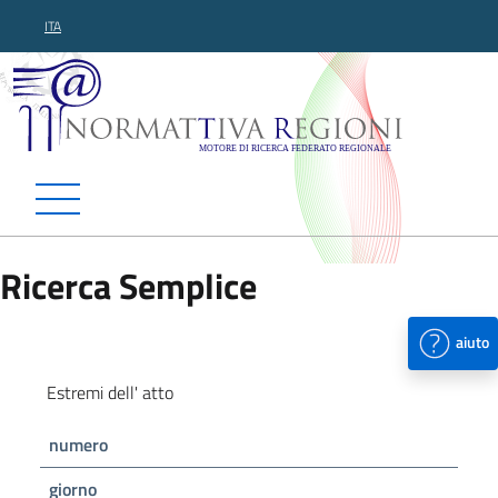
ITA
Normattiva Regioni - Motor
Ricerca Semplice
aiuto
Estremi dell' atto
numero
giorno