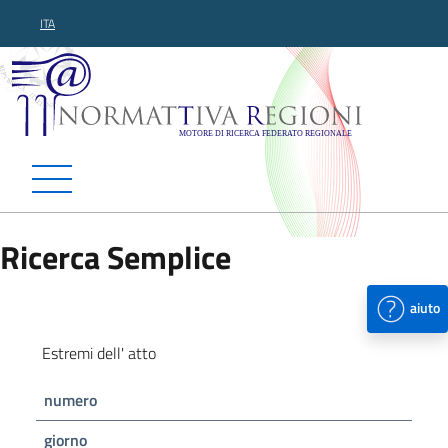
ITA
Normattiva Regioni - Motor
Ricerca Semplice
aiuto
Estremi dell' atto
numero
giorno