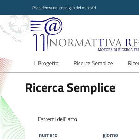
Presidenza del consiglio dei ministri
Normattiva Region
Il Progetto
Ricerca Semplice
Rice
current
Ricerca Semplice
Estremi dell' atto
numero
giorno