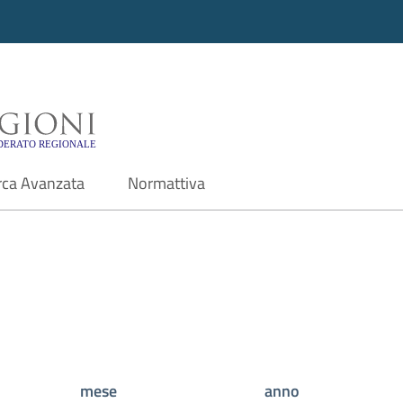
i - Motore di ricerca f
rca Avanzata
Normattiva
mese
anno