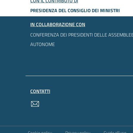
CON IL CONTRIBUTO DI
PRESIDENZA DEL CONSIGLIO DEI MINISTRI
IN COLLABORAZIONE CON
CONFERENZA DEI PRESIDENTI DELLE ASSEMBLEE
AUTONOME
CONTATTI
contatti
Sezione Link Utili
Cookie policy
Privacy policy
Guida all'uso