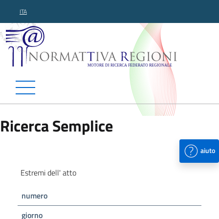
ITA
Normattiva Regioni - Motor
Ricerca Semplice
aiuto
Estremi dell' atto
numero
giorno