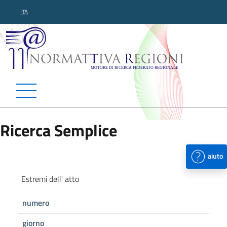
ITA
Normattiva Regioni - Motor
Ricerca Semplice
aiuto
Estremi dell' atto
numero
giorno