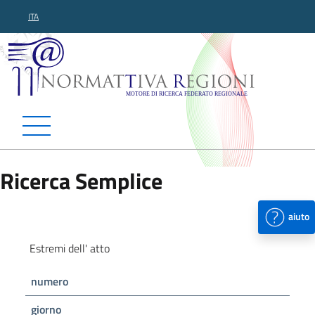
ITA
Normattiva Regioni - Motor
Ricerca Semplice
aiuto
Estremi dell' atto
numero
giorno