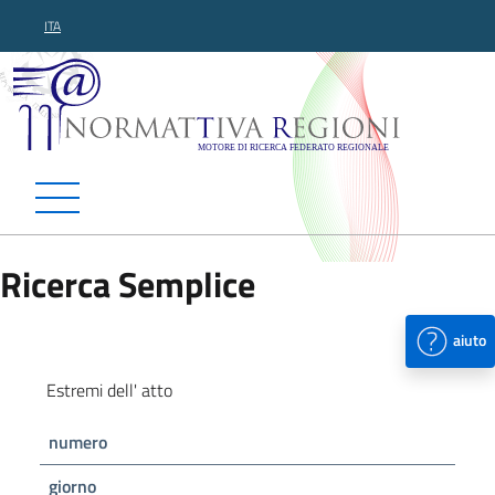
ITA
Normattiva Regioni - Motor
Ricerca Semplice
aiuto
Estremi dell' atto
numero
giorno