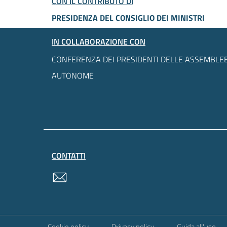
CON IL CONTRIBUTO DI
PRESIDENZA DEL CONSIGLIO DEI MINISTRI
IN COLLABORAZIONE CON
CONFERENZA DEI PRESIDENTI DELLE ASSEMBLEE
AUTONOME
CONTATTI
contatti
Sezione Link Utili
Cookie policy
Privacy policy
Guida all'uso