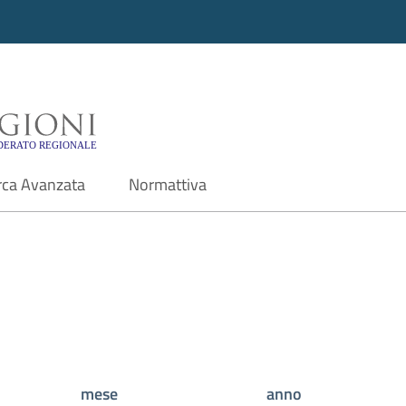
i - Motore di ricerca f
rca Avanzata
Normattiva
mese
anno