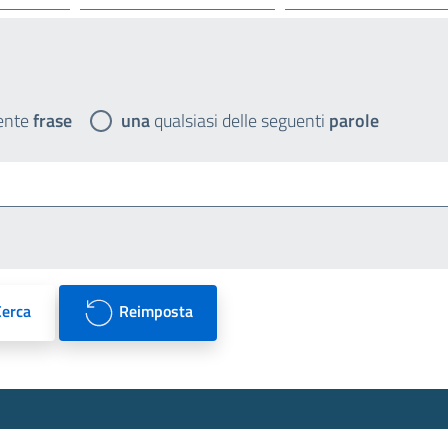
ente
frase
una
qualsiasi delle seguenti
parole
Cerca
Reimposta