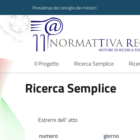
Presidenza del consiglio dei ministri
Normattiva Region
Il Progetto
Ricerca Semplice
Rice
current
Ricerca Semplice
Estremi dell' atto
numero
giorno