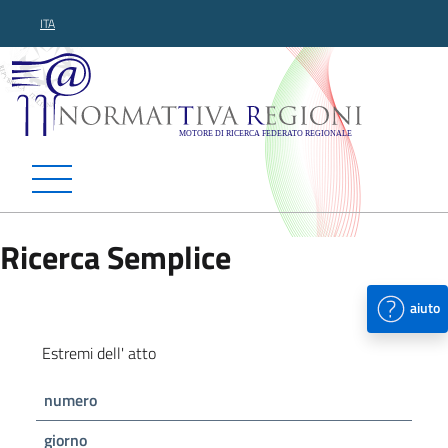
ITA
Normattiva Regioni - Motor
Ricerca Semplice
aiuto
Estremi dell' atto
numero
giorno