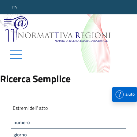
ITA
Normattiva Regioni - Motor
Ricerca Semplice
aiuto
Estremi dell' atto
numero
giorno