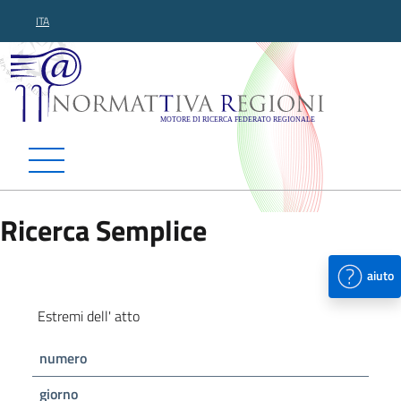
ITA
Normattiva Regioni - Motor
Ricerca Semplice
aiuto
Estremi dell' atto
numero
giorno