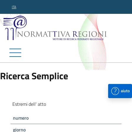
ITA
Normattiva Regioni - Motor
Ricerca Semplice
aiuto
Estremi dell' atto
numero
giorno