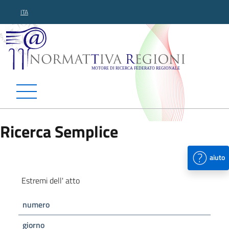
ITA
Normattiva Regioni - Motor
Ricerca Semplice
aiuto
Estremi dell' atto
numero
giorno