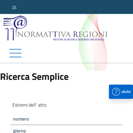
ITA
Normattiva Regioni - Motor
Ricerca Semplice
aiuto
Estremi dell' atto
numero
giorno