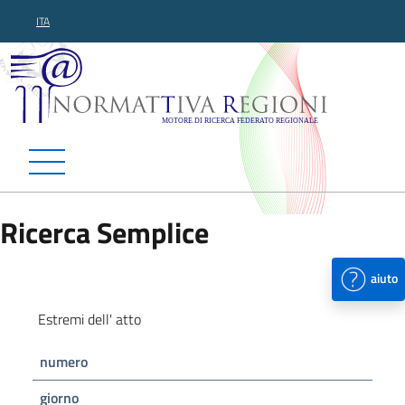
ITA
Normattiva Regioni - Motor
Ricerca Semplice
aiuto
Estremi dell' atto
numero
giorno